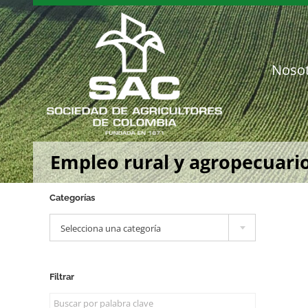
Saltar
al
contenido
Noso
Empleo rural y agropecuario
Categorías

Selecciona una categoría
Filtrar