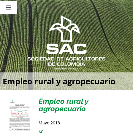
Saltar
al
Toggle
contenido
Navigation
Nosotros
Publicaciones
Sala de Prensa
Eventos
Empleo rural y agropecuario
Empleo rural y
agropecuario
Mayo 2018
$
0