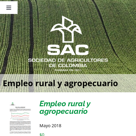
Saltar
al
Toggle
contenido
Navigation
Nosotros
Publicaciones
Sala de Prensa
Eventos
Empleo rural y agropecuario
Empleo rural y
agropecuario
Mayo 2018
$
0