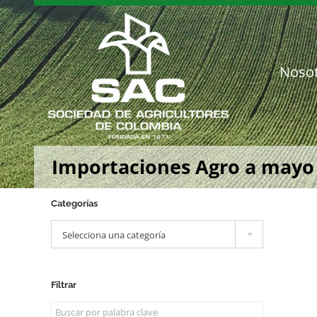
Saltar
al
contenido
Noso
Importaciones Agro a mayo
Categorías

Selecciona una categoría
Filtrar