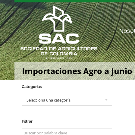
Saltar
al
contenido
Noso
Importaciones Agro a Junio
Categorías

Selecciona una categoría
Filtrar