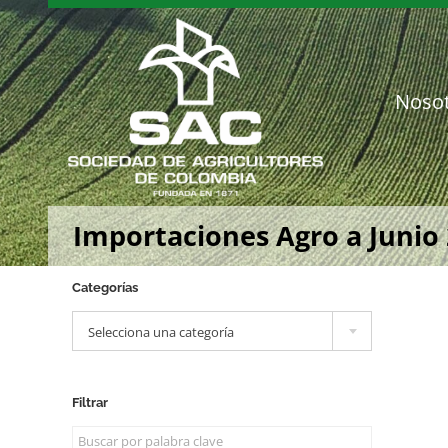
Saltar
al
contenido
Noso
Importaciones Agro a Junio
Categorías

Selecciona una categoría
Filtrar