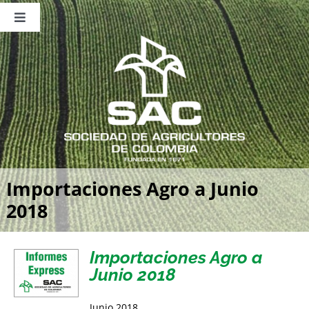
Saltar
al
Toggle
contenido
Navigation
Nosotros
Publicaciones
Sala de Prensa
Eventos
Importaciones Agro a Junio
2018
Importaciones Agro a
Junio 2018
Junio 2018