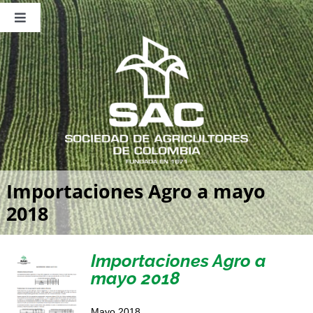
Saltar
al
Toggle
contenido
Navigation
Nosotros
Publicaciones
Sala de Prensa
Eventos
Importaciones Agro a mayo
2018
Importaciones Agro a
mayo 2018
Mayo 2018