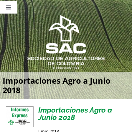
Saltar
al
Toggle
contenido
Navigation
Nosotros
Publicaciones
Sala de Prensa
Eventos
Importaciones Agro a Junio
2018
Importaciones Agro a
Junio 2018
Junio 2018