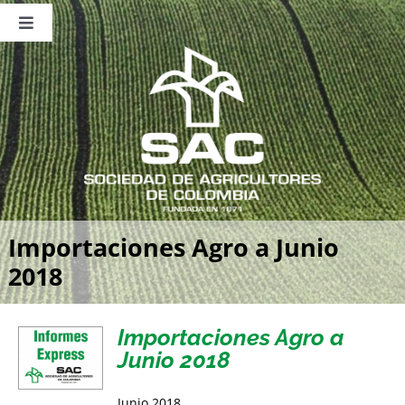
Saltar
al
Toggle
contenido
Navigation
Nosotros
Publicaciones
Sala de Prensa
Eventos
Importaciones Agro a Junio
2018
Importaciones Agro a
Junio 2018
Junio 2018