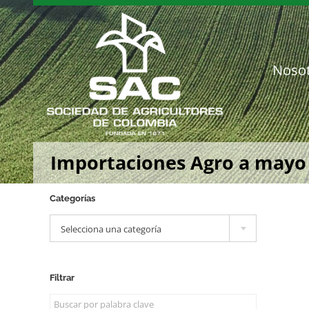
Saltar
al
contenido
Noso
Importaciones Agro a mayo
Categorías

Selecciona una categoría
Filtrar