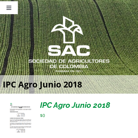
Saltar
al
Toggle
contenido
Navigation
Nosotros
Publicaciones
Sala de Prensa
Eventos
IPC Agro Junio 2018
IPC Agro Junio 2018
$
0