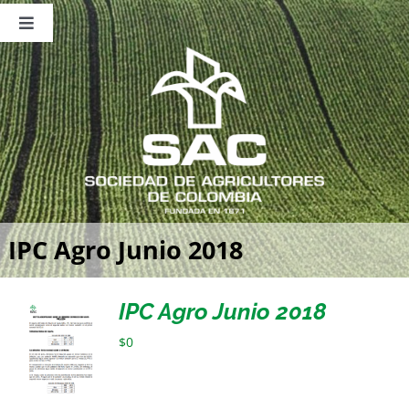
Saltar
al
Toggle
contenido
Navigation
Nosotros
Publicaciones
Sala de Prensa
Eventos
IPC Agro Junio 2018
IPC Agro Junio 2018
$
0