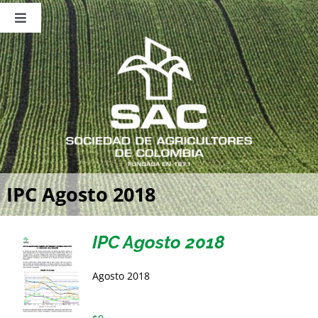
Saltar
al
Toggle
contenido
Navigation
Nosotros
Publicaciones
Sala de Prensa
Eventos
IPC Agosto 2018
IPC Agosto 2018
Agosto 2018