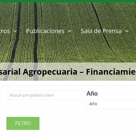
tros
Publicaciones
Sala de Prensa
rial Agropecuaria – Financiamient
Año
Año
FILTRO