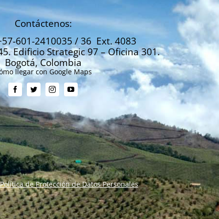
Contáctenos:
+57-601-2410035 / 36 Ext. 4083
45. Edificio Strategic 97 – Oficina 301.
Bogotá, Colombia
ómo llegar con Google Maps
Política de Protección de Datos Personales