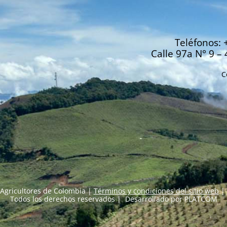
Teléfonos: 
Calle 97a N° 9 – 
C
Agricultores de Colombia |
Términos y condiciones del sitio web
|
Todos los derechos reservados | Desarrollado por
PLATCOM