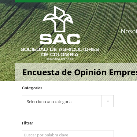
Saltar
al
contenido
Noso
Encuesta de Opinión Empresa
Categorías

Selecciona una categoría
Filtrar