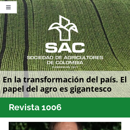
Saltar
al
Toggle
contenido
Navigation
Nosotros
Publicaciones
Sala de Prensa
Eventos
En la transformación del país. El
papel del agro es gigantesco
Revista 1006