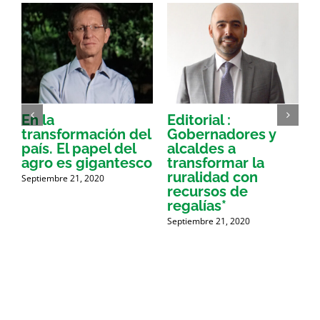
o
En la
Editorial :
transformación del
Gobernadores y
I
país. El papel del
alcaldes a
agro es gigantesco
transformar la
a
ruralidad con
Septiembre 21, 2020
S
recursos de
regalías*
Septiembre 21, 2020