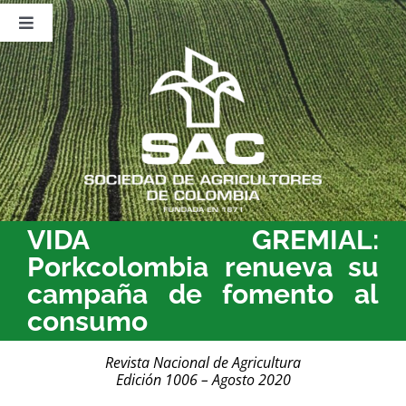
Saltar
al
Toggle
contenido
Navigation
Nosotros
Publicaciones
Sala de Prensa
Eventos
VIDA GREMIAL:
Porkcolombia renueva su
campaña de fomento al
consumo
Revista Nacional de Agricultura
Edición 1006 – Agosto 2020