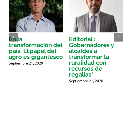
En la
Editorial :
transformación del
Gobernadores y
I
país. El papel del
alcaldes a
agro es gigantesco
transformar la
a
ruralidad con
Septiembre 21, 2020
S
recursos de
regalías*
Septiembre 21, 2020