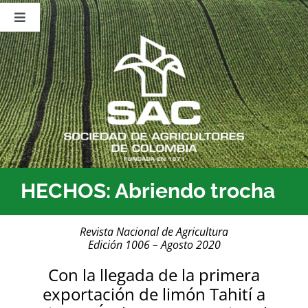
Saltar
al
Toggle
contenido
Navigation
Nosotros
Publicaciones
Sala de Prensa
Eventos
HECHOS: Abriendo trocha
Revista Nacional de Agricultura
Edición 1006 – Agosto 2020
Con la llegada de la primera
exportación de limón Tahití a