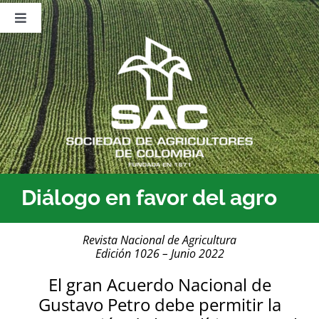
Saltar
al
Toggle
contenido
Navigation
Nosotros
Publicaciones
Sala de Prensa
Eventos
Diálogo en favor del agro
Revista Nacional de Agricultura
Edición 1026 – Junio 2022
El gran Acuerdo Nacional de
Gustavo Petro debe permitir la