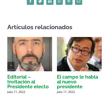
Facebook
Twitter
LinkedIn
WhatsApp
Pinterest
Correo
electrónico
Artículos relacionados
Editorial –
El campo le habla
Invitación al
al nuevo
Presidente electo
presidente
a
Julio 11, 2022
Julio 11, 2022
J