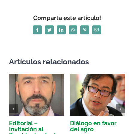
Comparta este artículo!
Facebook
Twitter
LinkedIn
WhatsApp
Pinterest
Correo
electrónico
Artículos relacionados
Editorial –
Diálogo en favor
E
Invitación al
del agro
a