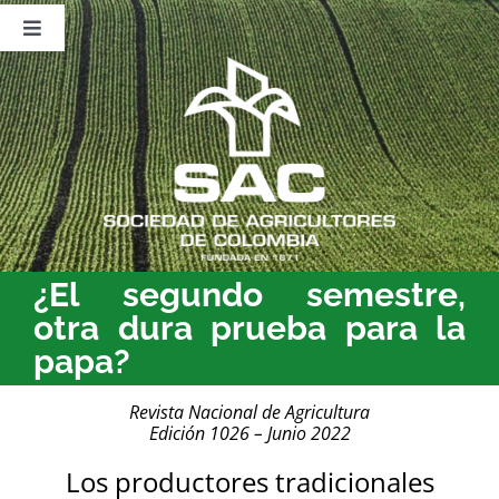
Saltar
al
Toggle
contenido
Navigation
Nosotros
Publicaciones
Sala de Prensa
Eventos
¿El segundo semestre,
otra dura prueba para la
papa?
Revista Nacional de Agricultura
Edición 1026 – Junio 2022
Los productores tradicionales