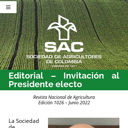
Saltar
al
Toggle
contenido
Navigation
Nosotros
Publicaciones
Sala de Prensa
Eventos
Editorial – Invitación al
Presidente electo
Revista Nacional de Agricultura
Edición 1026 – Junio 2022
La Sociedad
de