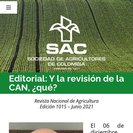
Saltar
al
Toggle
contenido
Navigation
Nosotros
Publicaciones
Sala de Prensa
Eventos
Editorial: Y la revisión de la
CAN, ¿qué?
Revista Nacional de Agricultura
Edición 1015 – Junio 2021
El 06 de
diciembre