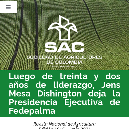
Saltar
al
Toggle
contenido
Navigation
Nosotros
Publicaciones
Sala de Prensa
Eventos
Luego de treinta y dos
años de liderazgo, Jens
Mesa Dishington deja la
Presidencia Ejecutiva de
Fedepalma
Revista Nacional de Agricultura