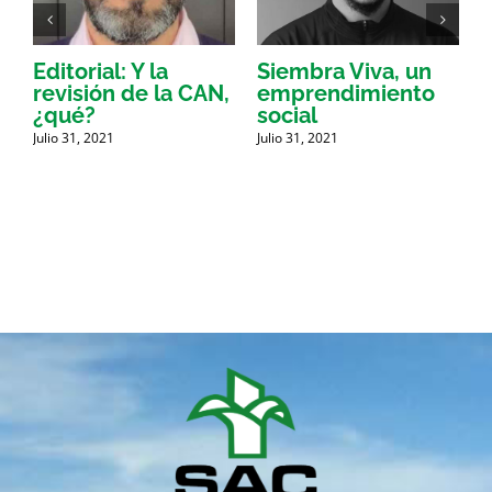
Editorial: Y la
Siembra Viva, un
G
e
revisión de la CAN,
emprendimiento
d
 a
¿qué?
social
J
Julio 31, 2021
Julio 31, 2021