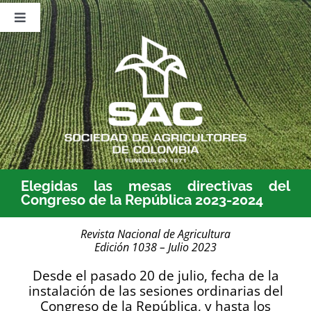
Saltar
al
Toggle
contenido
Navigation
Nosotros
Publicaciones
Sala de Prensa
Eventos
Elegidas las mesas directivas del
Congreso de la República 2023-2024
Revista Nacional de Agricultura
Edición 1038 – Julio 2023
Desde el pasado 20 de julio, fecha de la
instalación de las sesiones ordinarias del
Congreso de la República, y hasta los