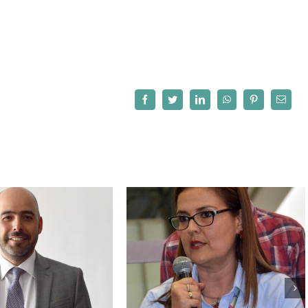
Facebook
Twitter
LinkedIn
WhatsApp
Pinterest
Correo
electró