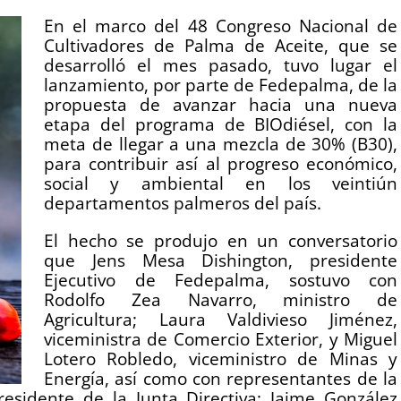
En el marco del 48 Congreso Nacional de
Cultivadores de Palma de Aceite, que se
desarrolló el mes pasado, tuvo lugar el
lanzamiento, por parte de Fedepalma, de la
propuesta de avanzar hacia una nueva
etapa del programa de BIOdiésel, con la
meta de llegar a una mezcla de 30% (B30),
para contribuir así al progreso económico,
social y ambiental en los veintiún
departamentos palmeros del país.
El hecho se produjo en un conversatorio
que Jens Mesa Dishington, presidente
Ejecutivo de Fedepalma, sostuvo con
Rodolfo Zea Navarro, ministro de
Agricultura; Laura Valdivieso Jiménez,
viceministra de Comercio Exterior, y Miguel
Lotero Robledo, viceministro de Minas y
Energía, así como con representantes de la
residente de la Junta Directiva; Jaime González