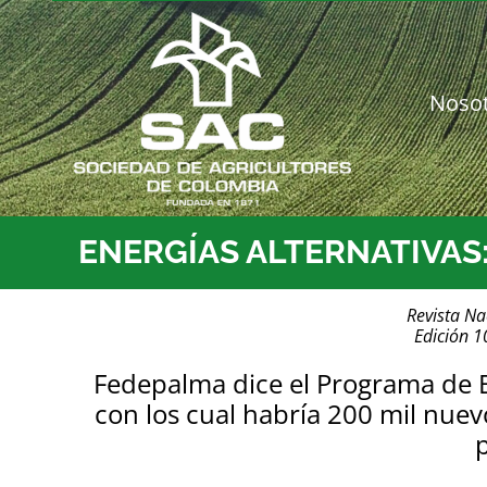
Saltar
al
contenido
Noso
ENERGÍAS ALTERNATIVAS: 
Revista Na
Edición 
Fedepalma dice el Programa de B
con los cual habría 200 mil nuev
p