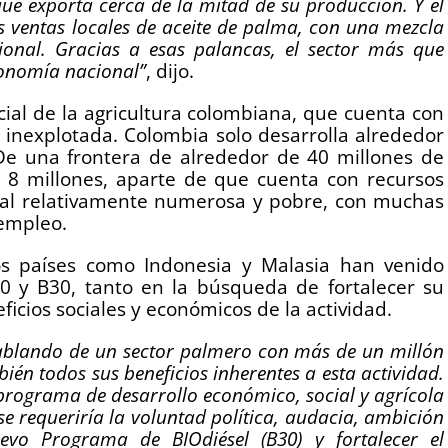
que exporta cerca de la mitad de su producción. Y el
s ventas locales de aceite de palma, con una mezcla
ional. Gracias a esas palancas, el sector más que
conomía nacional”
, dijo.
cial de la agricultura colombiana, que cuenta con
á inexplotada. Colombia solo desarrolla alrededor
e una frontera de alrededor de 40 millones de
 a 8 millones, aparte de que cuenta con recursos
ural relativamente numerosa y pobre, con muchas
 empleo.
s países como Indonesia y Malasia han venido
 y B30, tanto en la búsqueda de fortalecer su
icios sociales y económicos de la actividad.
ablando de un sector palmero con más de un millón
én todos sus beneficios inherentes a esta actividad.
 programa de desarrollo económico, social y agrícola
rse requeriría la voluntad política, audacia, ambición
uevo Programa de BIOdiésel (B30) y fortalecer el