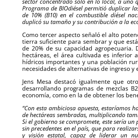
sector concentrado solo en lo local, a uno 
Programa de BIOdiésel permitió duplicar la
de 10% (B10) en el combustible diésel nac
duplicó su tamaño y su contribución a la e
Como tercer aspecto señaló el alto poten
tierra suficiente para sembrar y que est
de 20% de su capacidad agropecuaria. D
hectáreas, el área cultivada es inferior
hídricos importantes y una población r
necesidades de alternativas de ingreso y
Jens Mesa destacó igualmente que otro
desarrollando programas de mezclas B20
economía, como en la de obtener los benef
“Con esta ambiciosa apuesta, estaríamos h
de hectáreas sembradas, multiplicando tambi
Si el gobierno se compromete, este sería un
sin precedentes en el país, que para realiza
y visión estatal, capaz de liderar un n