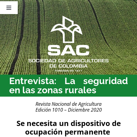
Saltar
al
Toggle
contenido
Navigation
Nosotros
Publicaciones
Sala de Prensa
Eventos
Entrevista: La seguridad
en las zonas rurales
Revista Nacional de Agricultura
Edición 1010 – Diciembre 2020
Se necesita un dispositivo de
ocupación permanente