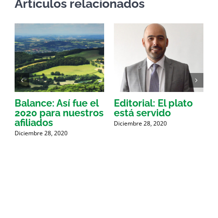
Artículos relacionados
Balance: Así fue el
Editorial: El plato
I
2020 para nuestros
está servido
g
afiliados
r
Diciembre 28, 2020
Diciembre 28, 2020
D