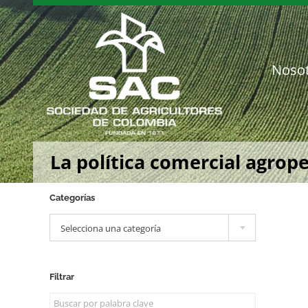
Saltar
al
contenido
Noso
La política comercial agrop
Categorías

Selecciona una categoría
Filtrar