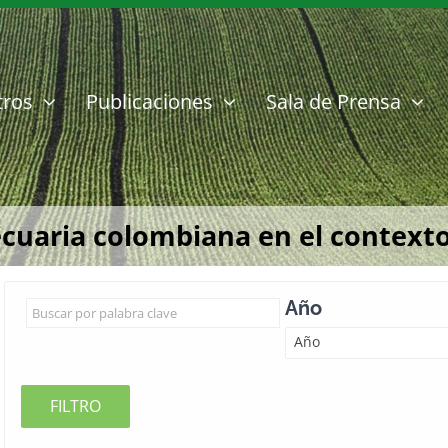
tros
Publicaciones
Sala de Prensa
ecuaria colombiana en el contexto
Año
Año
FILTRO