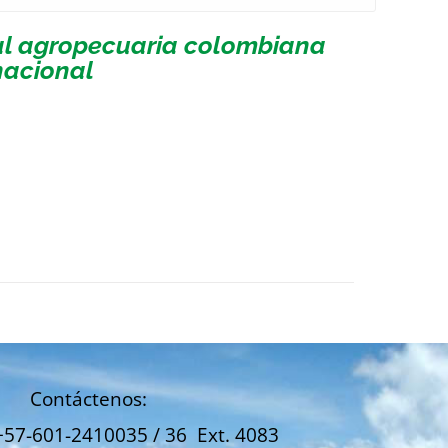
ial agropecuaria colombiana
nacional
Contáctenos:
+57-601-2410035 / 36 Ext. 4083