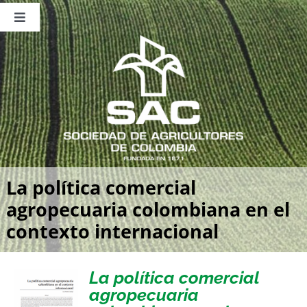
Saltar
al
Toggle
contenido
Navigation
Nosotros
Publicaciones
Sala de Prensa
Eventos
La política comercial
agropecuaria colombiana en el
contexto internacional
La política comercial
agropecuaria