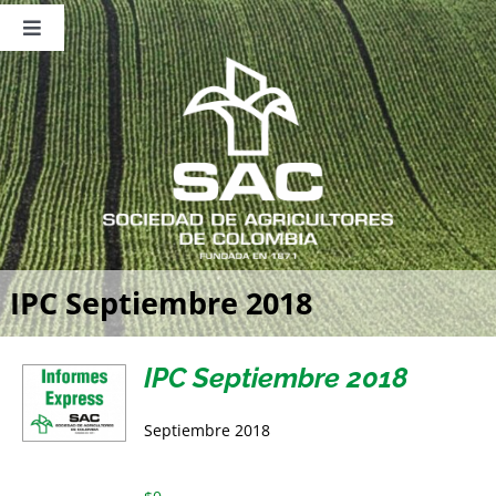
Saltar
al
Toggle
contenido
Navigation
Nosotros
Publicaciones
Sala de Prensa
Eventos
IPC Septiembre 2018
IPC Septiembre 2018
Septiembre 2018