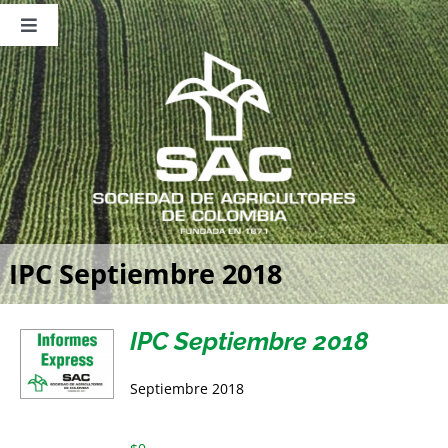
Saltar
al
Toggle
contenido
Navigation
Nosotros
Publicaciones
Sala de Prensa
Eventos
IPC Septiembre 2018
IPC Septiembre 2018
Septiembre 2018