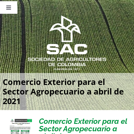
Saltar
al
Toggle
contenido
Navigation
Nosotros
Publicaciones
Sala de Prensa
Eventos
Comercio Exterior para el
Sector Agropecuario a abril de
2021
Comercio Exterior para el
Sector Agropecuario a