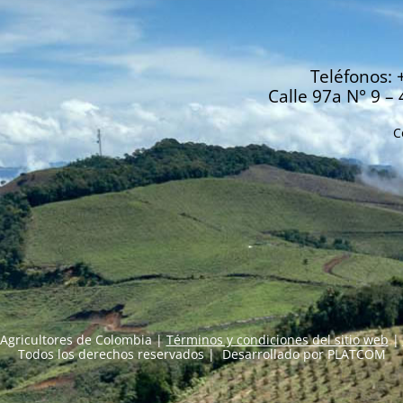
Teléfonos: 
Calle 97a N° 9 – 
C
Agricultores de Colombia |
Términos y condiciones del sitio web
|
Todos los derechos reservados | Desarrollado por
PLATCOM