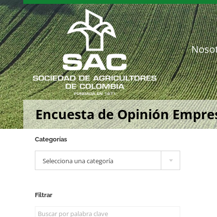
Saltar
al
contenido
Noso
Encuesta de Opinión Empresa
Categorías

Selecciona una categoría
Filtrar