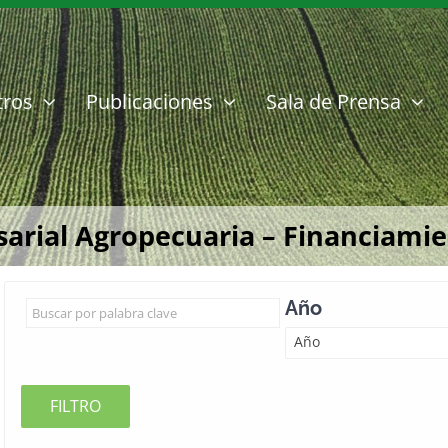
tros
Publicaciones
Sala de Prensa
rial Agropecuaria – Financiamient
Año
Año
FILTRO