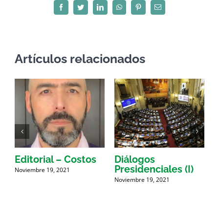
Facebook
Twitter
LinkedIn
WhatsApp
Pinterest
Correo
electrónico
Artículos relacionados
Editorial – Costos
Diálogos
Presidenciales (I)
Noviembre 19, 2021
Noviembre 19, 2021
N