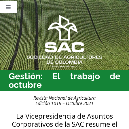
Saltar
al
Toggle
contenido
Navigation
Nosotros
Publicaciones
Sala de Prensa
Eventos
Gestión: El trabajo de
octubre
Revista Nacional de Agricultura
Edición 1019 – Octubre 2021
La Vicepresidencia de Asuntos
Corporativos de la SAC resume el