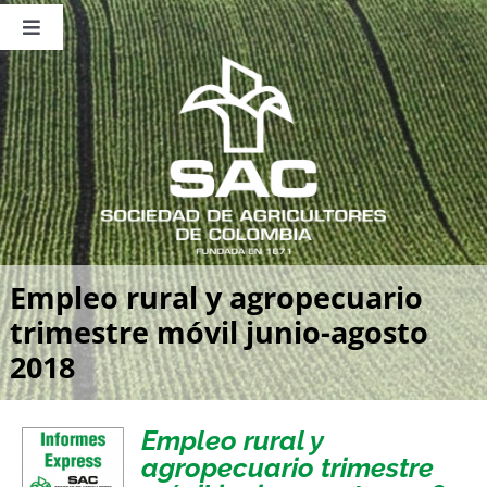
Saltar
al
Toggle
contenido
Navigation
Nosotros
Publicaciones
Sala de Prensa
Eventos
Empleo rural y agropecuario
trimestre móvil junio-agosto
2018
Empleo rural y
agropecuario trimestre