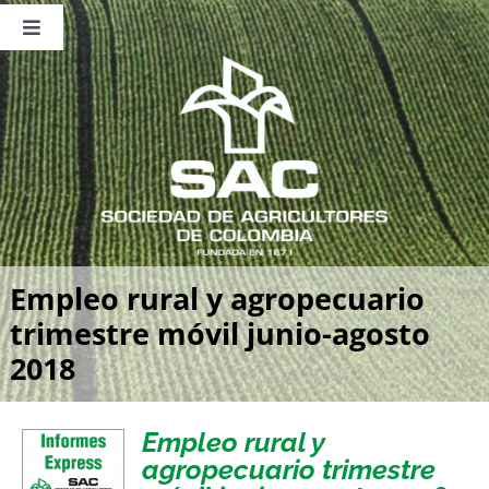
Saltar
al
Toggle
contenido
Navigation
Nosotros
Publicaciones
Sala de Prensa
Eventos
Empleo rural y agropecuario
trimestre móvil junio-agosto
2018
Empleo rural y
agropecuario trimestre