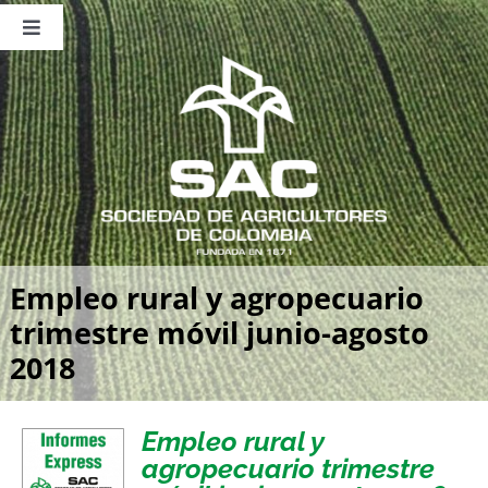
Saltar
al
Toggle
contenido
Navigation
Nosotros
Publicaciones
Sala de Prensa
Eventos
Empleo rural y agropecuario
trimestre móvil junio-agosto
2018
Empleo rural y
agropecuario trimestre