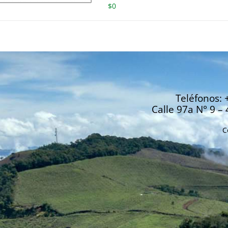
$
0
Teléfonos: 
Calle 97a N° 9 – 
C