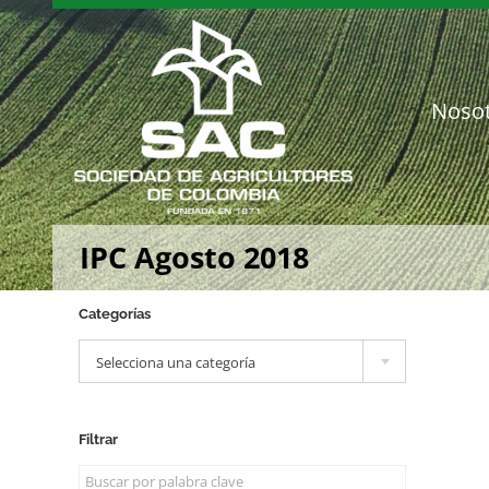
Saltar
al
contenido
Noso
IPC Agosto 2018
Categorías

Selecciona una categoría
Filtrar