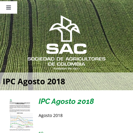
Saltar
al
Toggle
contenido
Navigation
Nosotros
Publicaciones
Sala de Prensa
Eventos
IPC Agosto 2018
IPC Agosto 2018
Agosto 2018