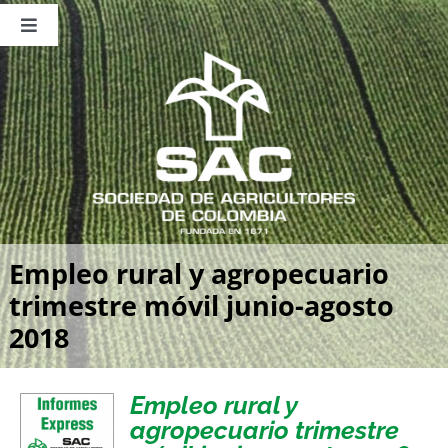
Saltar
al
Toggle
contenido
Navigation
Nosotros
Publicaciones
Sala de Prensa
Eventos
Empleo rural y agropecuario
trimestre móvil junio-agosto
2018
Empleo rural y
agropecuario trimestre