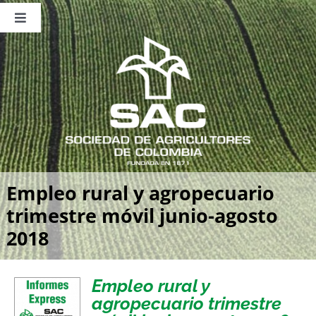
Saltar
al
Toggle
contenido
Navigation
Nosotros
Publicaciones
Sala de Prensa
Eventos
Empleo rural y agropecuario
trimestre móvil junio-agosto
2018
Empleo rural y
agropecuario trimestre