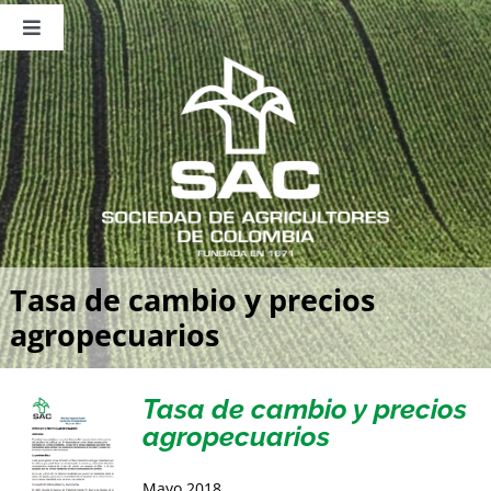
Saltar
al
Toggle
contenido
Navigation
Nosotros
Publicaciones
Sala de Prensa
Eventos
Tasa de cambio y precios
agropecuarios
Tasa de cambio y precios
agropecuarios
Mayo 2018