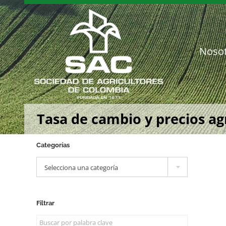
Saltar
al
contenido
Noso
Tasa de cambio y precios a
Categorías

Selecciona una categoría
Filtrar