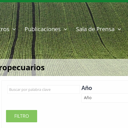
tros
Publicaciones
Sala de Prensa
gropecuarios
Año
Año
FILTRO