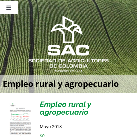
Saltar
al
Toggle
contenido
Navigation
Nosotros
Publicaciones
Sala de Prensa
Eventos
Empleo rural y agropecuario
Empleo rural y
agropecuario
Mayo 2018
$
0