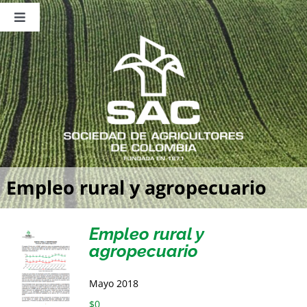
Saltar
al
Toggle
contenido
Navigation
Nosotros
Publicaciones
Sala de Prensa
Eventos
Empleo rural y agropecuario
Empleo rural y
agropecuario
Mayo 2018
$
0