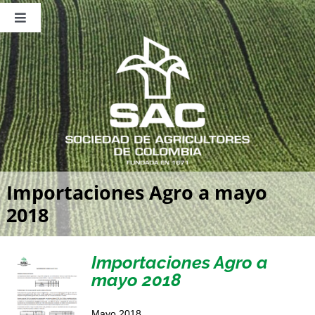
Saltar
al
Toggle
contenido
Navigation
Nosotros
Publicaciones
Sala de Prensa
Eventos
Importaciones Agro a mayo
2018
Importaciones Agro a
mayo 2018
Mayo 2018