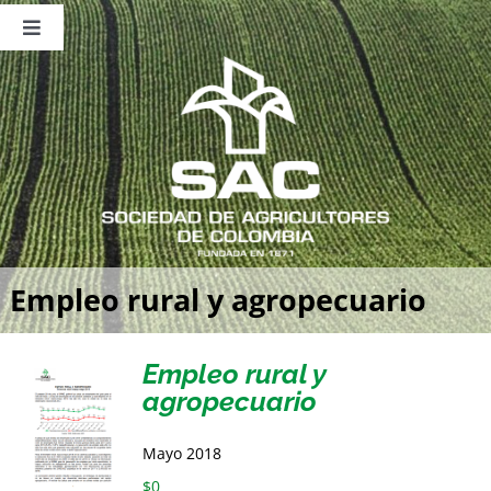
Saltar
al
Toggle
contenido
Navigation
Nosotros
Publicaciones
Sala de Prensa
Eventos
Empleo rural y agropecuario
Empleo rural y
agropecuario
Mayo 2018
$
0