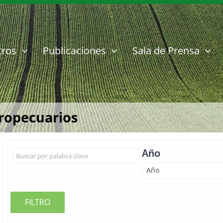
tros
Publicaciones
Sala de Prensa
gropecuarios
Año
Año
FILTRO