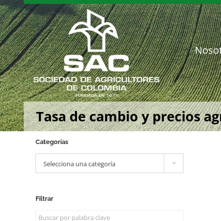
Saltar
al
contenido
Noso
Tasa de cambio y precios a
Categorías

Selecciona una categoría
Filtrar