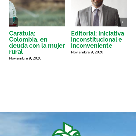
n
Carátula:
Editorial: Iniciativa
e
Colombia, en
inconstitucional e
C
deuda con la mujer
inconveniente
e
rural
Noviembre 9, 2020
N
Noviembre 9, 2020