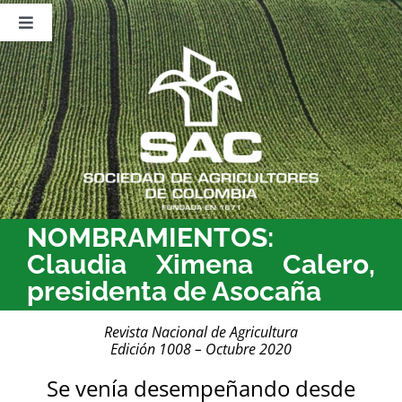
Saltar
al
Toggle
contenido
Navigation
Nosotros
Publicaciones
Sala de Prensa
Eventos
NOMBRAMIENTOS:
Claudia Ximena Calero,
presidenta de Asocaña
Revista Nacional de Agricultura
Edición 1008 – Octubre 2020
Se venía desempeñando desde