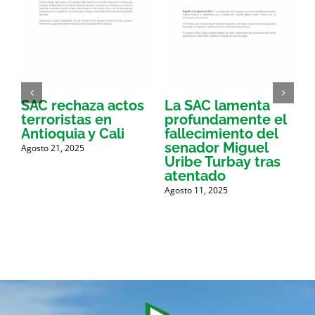
SAC rechaza actos
La SAC lamenta
E
terroristas en
profundamente el
d
Antioquia y Cali
fallecimiento del
l
a
senador Miguel
Agosto 21, 2025
e
Uribe Turbay tras
p
atentado
Agosto 11, 2025
M