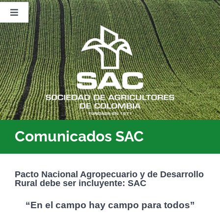
Saltar
al
Toggle
contenido
Navigation
Nosotros
Publicaciones
Sala de Prensa
Eventos
Comunicados SAC
Pacto Nacional Agropecuario y de Desarrollo
Rural debe ser incluyente: SAC
“En el campo hay campo para todos”