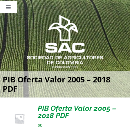
Saltar
al
Toggle
contenido
Navigation
Nosotros
Publicaciones
Sala de Prensa
Eventos
PIB Oferta Valor 2005 – 2018
PDF
PIB Oferta Valor 2005 –
2018 PDF
$
0